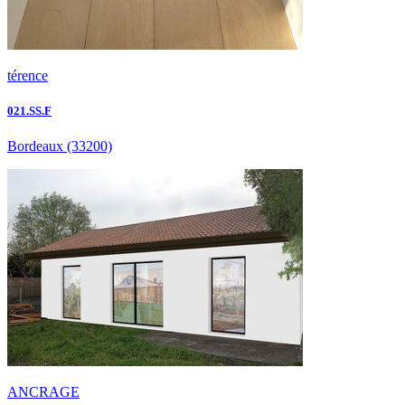
térence
021.SS.F
Bordeaux
(33200)
ANCRAGE