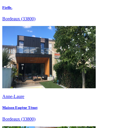
Fieffe.
Bordeaux
(33800)
Anne-Laure
Maison Eugène Ténot
Bordeaux
(33800)