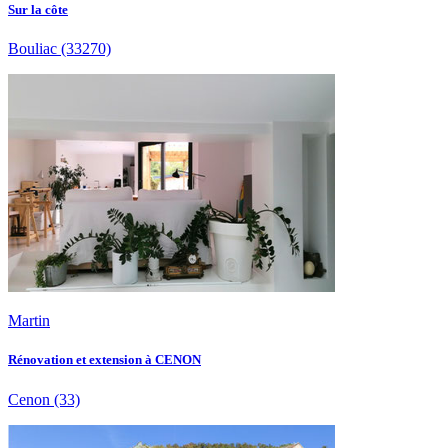
Sur la côte
Bouliac
(33270)
Martin
Rénovation et extension à CENON
Cenon
(33)