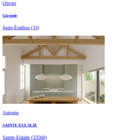
Olivier
Gironde
Saint-Émilion
(33)
Antonin
SAINTE-EULALIE
Sainte-Eulalie
(33560)