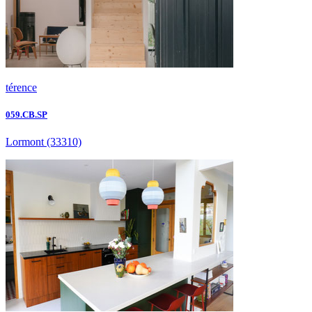
térence
059.CB.SP
Lormont
(33310)