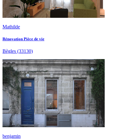
Mathilde
Rénovation Pièce de vie
Bègles
(33130)
benjamin