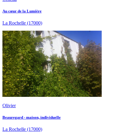
Au cœur de la Lumière
La Rochelle
(17000)
Olivier
Beauregard - maison, individuelle
La Rochelle
(17000)