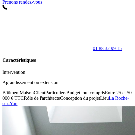
Prenons rendez-vous
01 88 32 99 15
Caractéristiques
Intervention
Agrandissement ou extension
Bâtiment
Maison
Client
Particuliers
Budget tout compris
Entre 25 et 50
000 € TTC
Rôle de l'architecte
Conception du projet
Lieu
La Roche-
sur-Yon