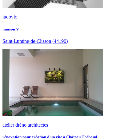
ludovic
maison V
Saint-Lumine-de-Clisson
(44190)
atelier dréno architectes
rénovation pour création d'un gîte à Château Thébaud