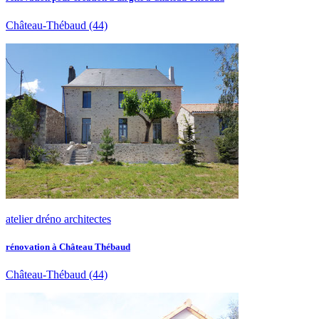
Château-Thébaud
(44)
atelier dréno architectes
rénovation à Château Thébaud
Château-Thébaud
(44)