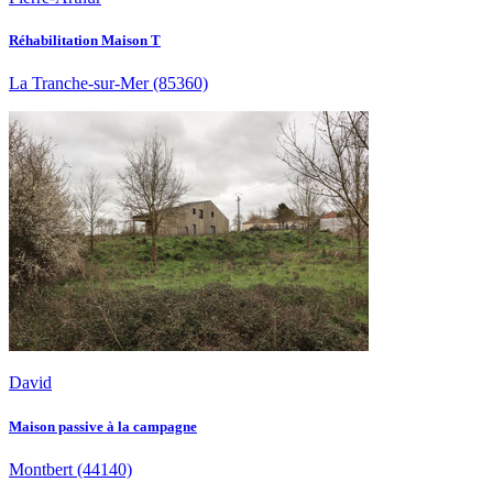
Réhabilitation Maison T
La Tranche-sur-Mer
(85360)
David
Maison passive à la campagne
Montbert
(44140)