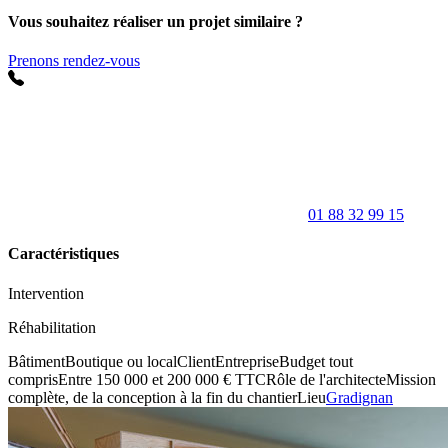
Vous souhaitez réaliser un projet similaire ?
Prenons rendez-vous
01 88 32 99 15
Caractéristiques
Intervention
Réhabilitation
Bâtiment
Boutique ou local
Client
Entreprise
Budget tout
compris
Entre 150 000 et 200 000 € TTC
Rôle de l'architecte
Mission
complète, de la conception à la fin du chantier
Lieu
Gradignan