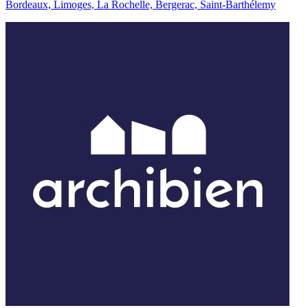
Bordeaux, Limoges, La Rochelle, Bergerac, Saint-Barthélemy