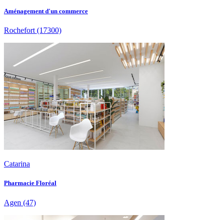
Aménagement d'un commerce
Rochefort
(17300)
Catarina
Pharmacie Floréal
Agen
(47)