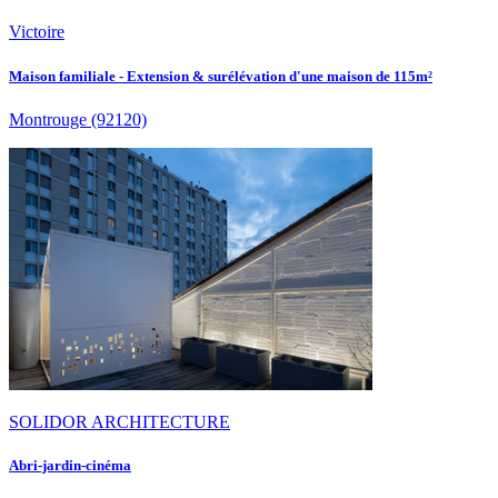
Victoire
Maison familiale - Extension & surélévation d'une maison de 115m²
Montrouge
(92120)
SOLIDOR ARCHITECTURE
Abri-jardin-cinéma