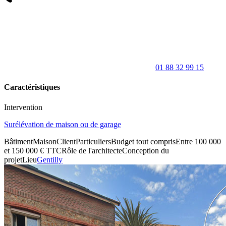
01 88 32 99 15
Caractéristiques
Intervention
Surélévation de maison ou de garage
Bâtiment
Maison
Client
Particuliers
Budget tout compris
Entre 100 000
et 150 000 € TTC
Rôle de l'architecte
Conception du
projet
Lieu
Gentilly