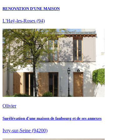
RENOVATION D’UNE MAISON
L'Haÿ-les-Roses
(94)
Olivier
Surélévation d'une maison de faubourg et de ses annexes
Ivry-sur-Seine
(94200)