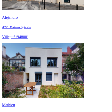
Alejandro
A72_Maison Spirale
Villejuif
(94800)
Mathieu