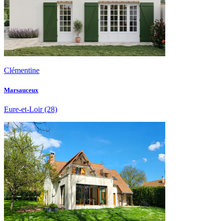
Clémentine
Marsauceux
Eure-et-Loir
(28)