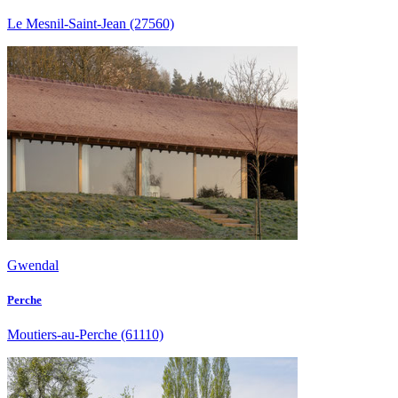
Le Mesnil-Saint-Jean
(27560)
Gwendal
Perche
Moutiers-au-Perche
(61110)