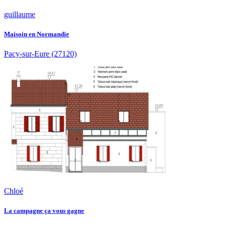
guillaume
Maisoin en Normandie
Pacy-sur-Eure
(27120)
Chloé
La campagne ça vous gagne