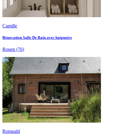
Camille
Rénovation Salle De Bain avec baignoire
Rouen
(76)
Romuald