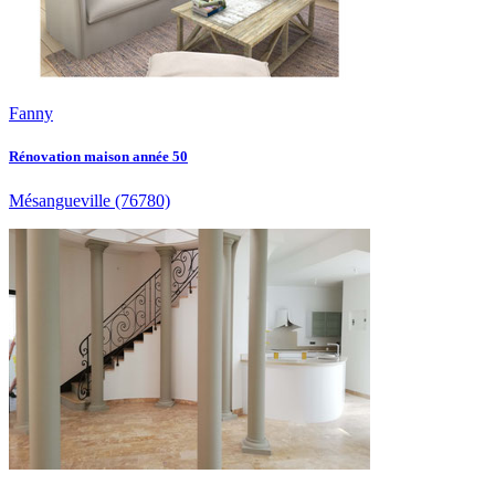
Fanny
Rénovation maison année 50
Mésangueville
(76780)