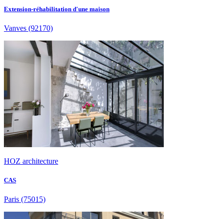
Extension-réhabilitation d'une maison
Vanves
(92170)
HOZ architecture
CAS
Paris
(75015)