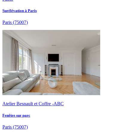
Surélévation à Paris
Paris
(75007)
Atelier Besnault et Coffre -ABC
Fenêtre sur parc
Paris
(75007)