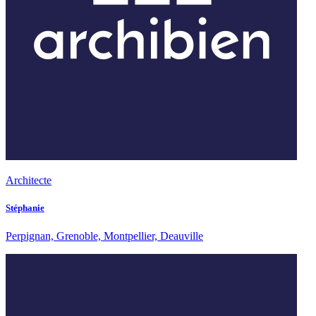
Architecte
Stéphanie
Perpignan, Grenoble, Montpellier, Deauville