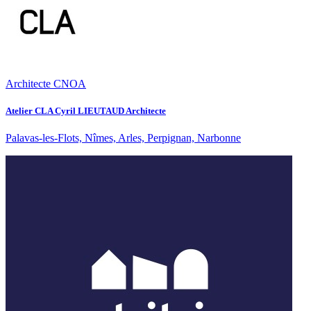
Architecte CNOA
Atelier CLA Cyril LIEUTAUD Architecte
Palavas-les-Flots, Nîmes, Arles, Perpignan, Narbonne