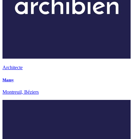
Architecte
Mamy
Montreuil, Béziers