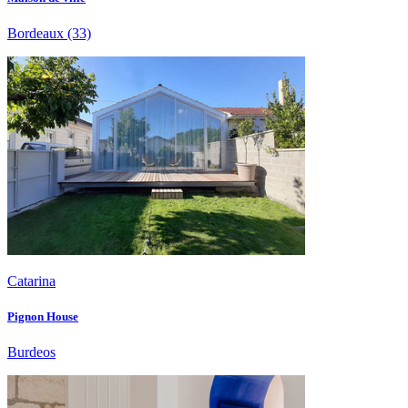
Bordeaux
(33)
Catarina
Pignon House
Burdeos