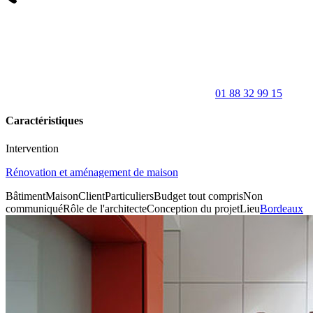
01 88 32 99 15
Caractéristiques
Intervention
Rénovation et aménagement de maison
Bâtiment
Maison
Client
Particuliers
Budget tout compris
Non
communiqué
Rôle de l'architecte
Conception du projet
Lieu
Bordeaux