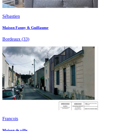
Sébastien
Maison Fanny & Guillaume
Bordeaux
(33)
François
Maison de ville