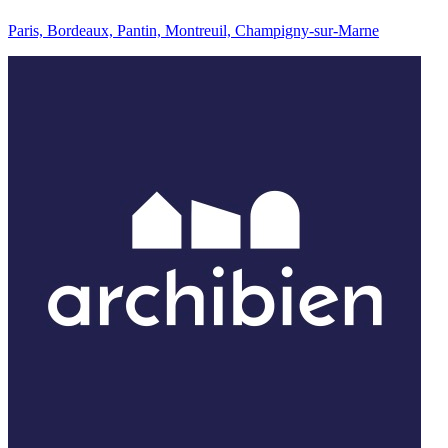
Paris, Bordeaux, Pantin, Montreuil, Champigny-sur-Marne