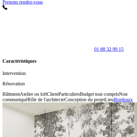
Prenons rendez-vous
01 88 32 99 15
Caractéristiques
Intervention
Rénovation
Bâtiment
Atelier ou loft
Client
Particuliers
Budget tout compris
Non
communiqué
Rôle de l'architecte
Conception du projet
Lieu
Bordeaux