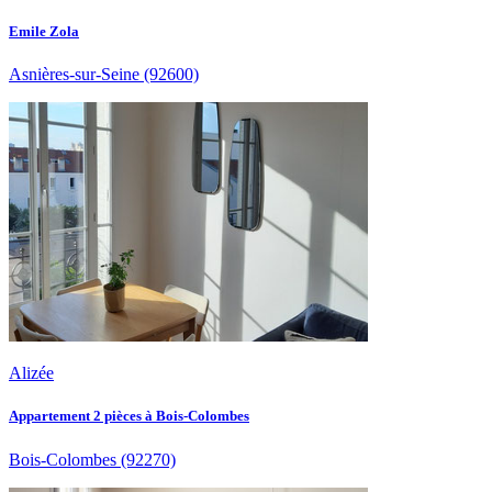
Emile Zola
Asnières-sur-Seine
(92600)
Alizée
Appartement 2 pièces à Bois-Colombes
Bois-Colombes
(92270)