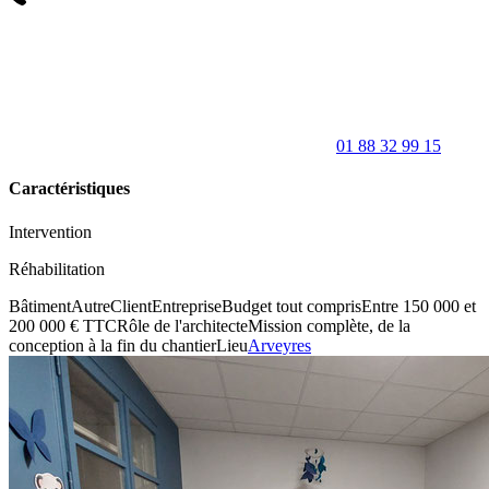
01 88 32 99 15
Caractéristiques
Intervention
Réhabilitation
Bâtiment
Autre
Client
Entreprise
Budget tout compris
Entre 150 000 et
200 000 € TTC
Rôle de l'architecte
Mission complète, de la
conception à la fin du chantier
Lieu
Arveyres