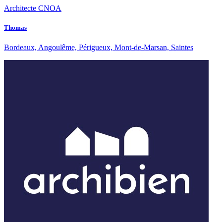
Architecte CNOA
Thomas
Bordeaux, Angoulême, Périgueux, Mont-de-Marsan, Saintes