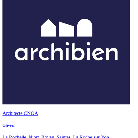
Architecte CNOA
Olivier
La Rochelle, Niort, Royan, Saintes, La Roche-sur-Yon