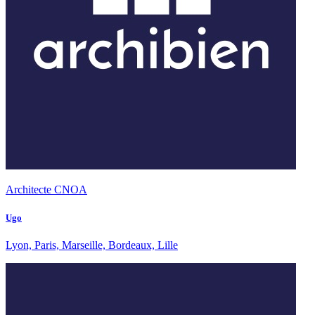
Architecte CNOA
Ugo
Lyon, Paris, Marseille, Bordeaux, Lille