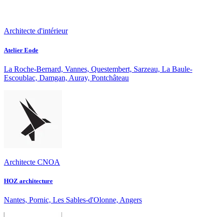
Architecte d'intérieur
Atelier Eode
La Roche-Bernard, Vannes, Questembert, Sarzeau, La Baule-
Escoublac, Damgan, Auray, Pontchâteau
Architecte CNOA
HOZ architecture
Nantes, Pornic, Les Sables-d'Olonne, Angers