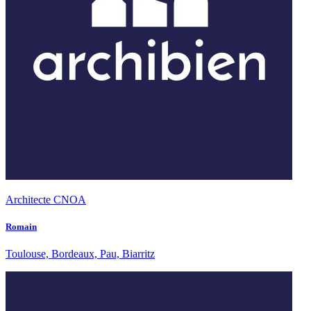
Architecte CNOA
Romain
Toulouse, Bordeaux, Pau, Biarritz