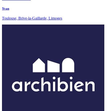
Yvan
Toulouse, Brive-la-Gaillarde, Limoges