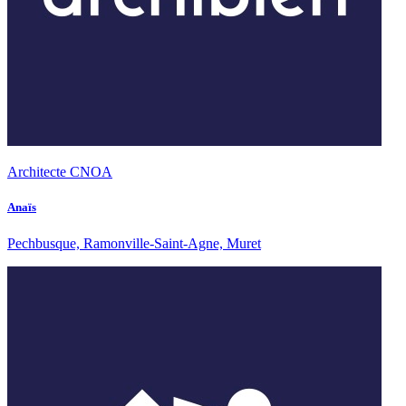
Architecte CNOA
Anaïs
Pechbusque, Ramonville-Saint-Agne, Muret