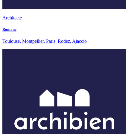
Architecte
Romane
Toulouse, Montpellier, Paris, Rodez, Ajaccio