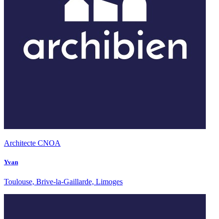
Architecte CNOA
Yvan
Toulouse, Brive-la-Gaillarde, Limoges