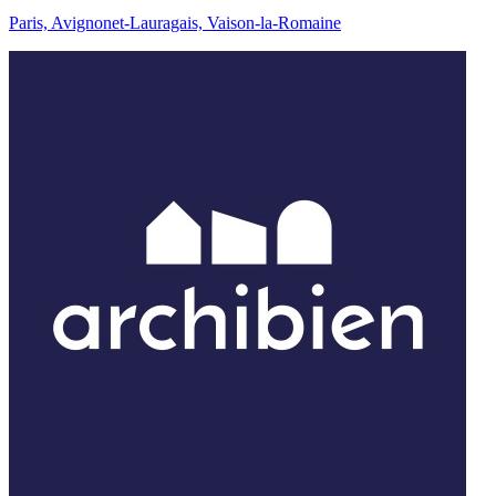
Paris, Avignonet-Lauragais, Vaison-la-Romaine