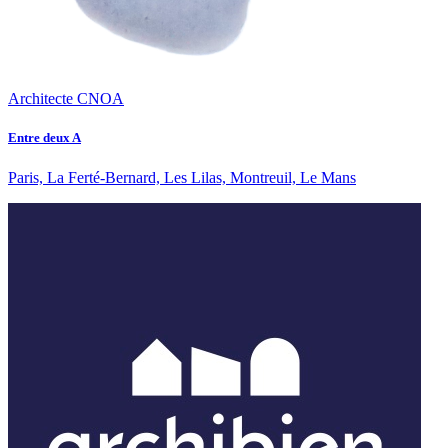
Architecte CNOA
Entre deux A
Paris, La Ferté-Bernard, Les Lilas, Montreuil, Le Mans