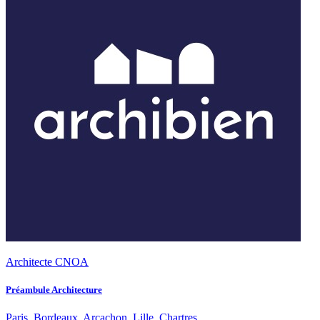
Architecte CNOA
Préambule Architecture
Paris, Bordeaux, Arcachon, Lille, Chartres