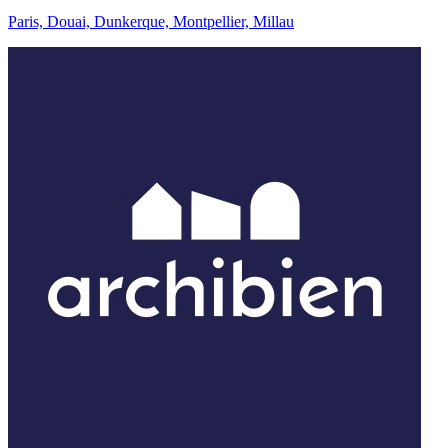
Paris, Douai, Dunkerque, Montpellier, Millau