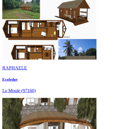
RAPHAELE
Ecolodge
Le Moule
(97160)