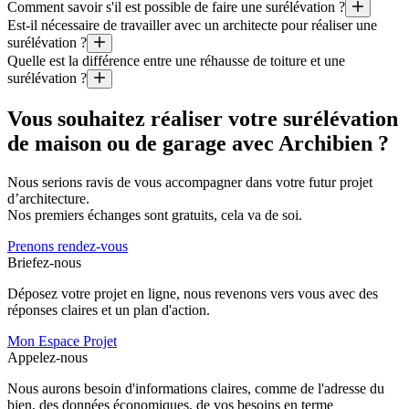
Comment savoir s'il est possible de faire une surélévation ?
Quel est le prix au mètre carré d’une surélévation faite par un archit
Est-il nécessaire de travailler avec un architecte pour réaliser une
Il y a deux grandes contraintes aux projets de réhausse de bâtiments :
surélévation ?
Il est aussi utile de préciser que le coût moyen d’un projet géré par un
Quelle est la différence entre une réhausse de toiture et une
Ce n’est pas toujours obligatoire, mais comme les surélévations suppos
surélévation ?
Réhausser la toiture consiste à modifier la forme de la toiture exista
Vous souhaitez réaliser votre surélévation
de maison ou de garage avec Archibien ?
Nous serions ravis de vous accompagner dans votre futur projet
d’architecture.
Nos premiers échanges sont gratuits, cela va de soi.
Prenons rendez-vous
Briefez-nous
Déposez votre projet en ligne, nous revenons vers vous avec des
réponses claires et un plan d'action.
Mon Espace Projet
Appelez-nous
Nous aurons besoin d'informations claires, comme de l'adresse du
bien, des données économiques, de vos besoins en terme