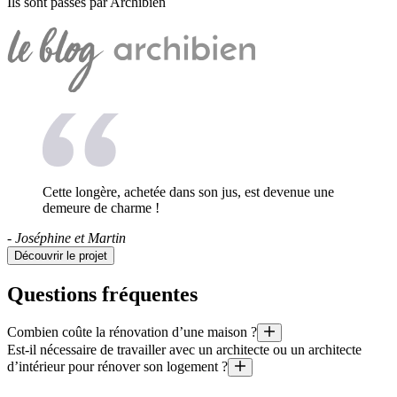
Ils sont passés par Archibien
Cette longère, achetée dans son jus, est devenue une
demeure de charme !
- Joséphine et Martin
Découvrir le projet
Questions fréquentes
Combien coûte la rénovation d’une maison ?
Est-il nécessaire de travailler avec un architecte ou un architecte
Quel est le prix au mètre carré d’une rénovation ? Quel budget pour u
d’intérieur pour rénover son logement ?
Il est aussi utile de préciser que le coût moyen d’un projet géré par un