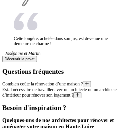
Cette longère, achetée dans son jus, est devenue une
demeure de charme !
- Joséphine et Martin
Découvrir le projet
Questions fréquentes
Combien coûte la rénovation d’une maison ?
Est-il nécessaire de travailler avec un architecte ou un architecte
Quel est le prix au mètre carré d’une rénovation ? Quel budget pour u
d’intérieur pour rénover son logement ?
Il est aussi utile de préciser que le coût moyen d’un projet géré par un
Il existe certains cas (notamment dans le cas de création de surface p
Besoin d'inspiration ?
Quelques-uns de nos architectes pour rénover et
aménager votre maison en Haute-Loire