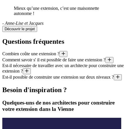
Mieux qu’une extension, c’est une maisonnette
autonome !
- Anne-Lise et Jacques
Découvrir le projet
Questions fréquentes
Combien coûte une extension ?
Comment savoir s' il est possible de faire une extension ?
Quel est le prix au mètre carré d’une extension faite par un architect
Est-il nécessaire de travailler avec un architecte pour construire une
De nos jours, les contraintes les plus importantes pour pouvoir constru
extension ?
Il est aussi utile de préciser que le coût moyen d’un projet géré par un
Est-il possible de construire une extension sur deux niveaux ?
Ce n’est pas toujours obligatoire : l’agrandissement d’une maison de p
Tout à fait : les extensions sur deux étages (voire plus !) ne sont pas 
Besoin d'inspiration ?
Quelques-uns de nos architectes pour construire
votre extension dans la Vienne