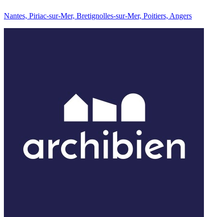
Nantes, Piriac-sur-Mer, Bretignolles-sur-Mer, Poitiers, Angers