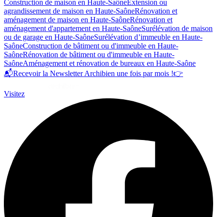
Construction de maison en Haute-Saône
Extension ou
agrandissement de maison en Haute-Saône
Rénovation et
aménagement de maison en Haute-Saône
Rénovation et
aménagement d'appartement en Haute-Saône
Surélévation de maison
ou de garage en Haute-Saône
Surélévation d’immeuble en Haute-
Saône
Construction de bâtiment ou d'immeuble en Haute-
Saône
Rénovation de bâtiment ou d'immeuble en Haute-
Saône
Aménagement et rénovation de bureaux en Haute-Saône
📬
Recevoir la Newsletter Archibien une fois par mois !
👉
Visitez