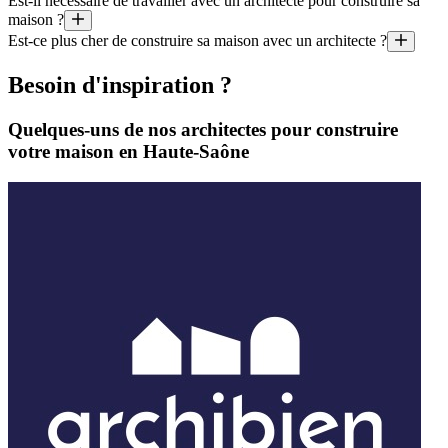
Est-il nécessaire de travailler avec un architecte pour construire sa
De nos jours, les contraintes les plus importantes pour pouvoir constr
maison ?
Est-ce plus cher de construire sa maison avec un architecte ?
Ce n’est pas toujours obligatoire : une maison de petite taille peut êt
La réponse n’est pas simple. Les maisons qui ne sont pas construites p
Besoin d'inspiration ?
Quelques-uns de nos architectes pour construire
votre maison en Haute-Saône