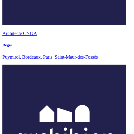
Architecte CNOA
Régis
Puymirol, Bordeaux, Paris, Saint-Maur-des-Fossés