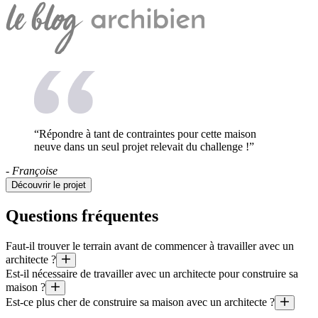
“Répondre à tant de contraintes pour cette maison
neuve dans un seul projet relevait du challenge !”
- Françoise
Découvrir le projet
Questions fréquentes
Faut-il trouver le terrain avant de commencer à travailler avec un
architecte ?
Est-il nécessaire de travailler avec un architecte pour construire sa
De nos jours, les contraintes les plus importantes pour pouvoir constr
maison ?
Est-ce plus cher de construire sa maison avec un architecte ?
Ce n’est pas toujours obligatoire : une maison de petite taille peut êt