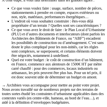
À cette étape, il vous faut déterminer dans les grandes lignes :
Ce que vous voulez faire : usage, surface, nombre de pièces,
stationnements à prendre en compte, espaces extérieurs ou
non, style, matériaux, performances énergétiques…
L’endroit où vous souhaitez construire : êtes-vous déjà
propriétaire d’un terrain ? Quelles sont ses caractéristiques ?
Ce que vous avez le droit de faire : le Plan Local d’Urbanisme
(PLU) et d’autres documents et interlocuteurs (dont parfois les
Architectes des Bâtiments de France, ou “ABF”) encadrent
les possibilités de construction ou d’aménagement. C’est sans
doute le plus compliqué pour les non-initiés, car les règles
sont complexes, se superposent, et certains éléments doivent
être négociés, notamment à undefined.
Quel est votre budget : le coût de construction d’un bâtiment,
en France, commence aux alentours de 1500€ HT par mètre
carré chauffé : pour des commerces, locaux industriels ou
artisanaux, les prix peuvent être plus bas. Pour un tel prix, il
est donc souvent utile de déterminer un budget en amont.
→ Archibien vous accompagne pour mettre au point votre projet.
Nous avons travaillé sur de nombreux projets sur des terrains de
toutes sortes étudié les contraintes d’urbanisme applicables dans des
contextes variés (en centre-ville, hameau, au bord de l’eau…), et
aidé à la définition d’enveloppes budgétaires.