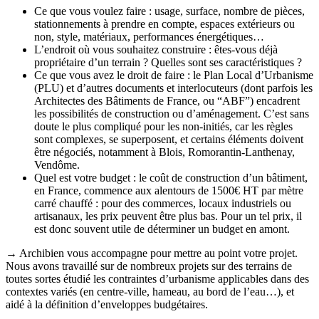
Ce que vous voulez faire : usage, surface, nombre de pièces,
stationnements à prendre en compte, espaces extérieurs ou
non, style, matériaux, performances énergétiques…
L’endroit où vous souhaitez construire : êtes-vous déjà
propriétaire d’un terrain ? Quelles sont ses caractéristiques ?
Ce que vous avez le droit de faire : le Plan Local d’Urbanisme
(PLU) et d’autres documents et interlocuteurs (dont parfois les
Architectes des Bâtiments de France, ou “ABF”) encadrent
les possibilités de construction ou d’aménagement. C’est sans
doute le plus compliqué pour les non-initiés, car les règles
sont complexes, se superposent, et certains éléments doivent
être négociés, notamment à Blois, Romorantin-Lanthenay,
Vendôme.
Quel est votre budget : le coût de construction d’un bâtiment,
en France, commence aux alentours de 1500€ HT par mètre
carré chauffé : pour des commerces, locaux industriels ou
artisanaux, les prix peuvent être plus bas. Pour un tel prix, il
est donc souvent utile de déterminer un budget en amont.
→ Archibien vous accompagne pour mettre au point votre projet.
Nous avons travaillé sur de nombreux projets sur des terrains de
toutes sortes étudié les contraintes d’urbanisme applicables dans des
contextes variés (en centre-ville, hameau, au bord de l’eau…), et
aidé à la définition d’enveloppes budgétaires.