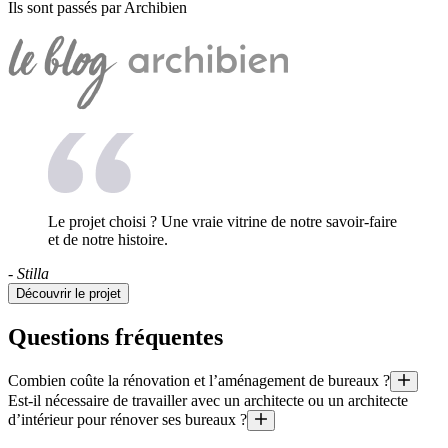
Ils sont passés par Archibien
Le projet choisi ? Une vraie vitrine de notre savoir-faire
et de notre histoire.
- Stilla
Découvrir le projet
Questions fréquentes
Combien coûte la rénovation et l’aménagement de bureaux ?
Est-il nécessaire de travailler avec un architecte ou un architecte
Quel est le prix au mètre carré d’une rénovation ? Quel budget pour l’
d’intérieur pour rénover ses bureaux ?
Il est aussi utile de préciser que le coût moyen d’un projet géré par un 