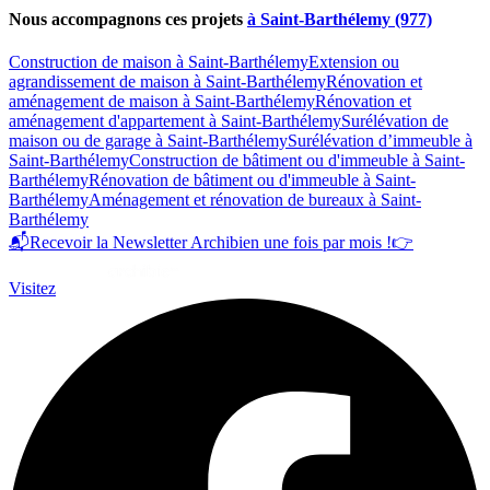
Nous accompagnons ces projets
à Saint-Barthélemy (977)
Construction de maison à Saint-Barthélemy
Extension ou
agrandissement de maison à Saint-Barthélemy
Rénovation et
aménagement de maison à Saint-Barthélemy
Rénovation et
aménagement d'appartement à Saint-Barthélemy
Surélévation de
maison ou de garage à Saint-Barthélemy
Surélévation d’immeuble à
Saint-Barthélemy
Construction de bâtiment ou d'immeuble à Saint-
Barthélemy
Rénovation de bâtiment ou d'immeuble à Saint-
Barthélemy
Aménagement et rénovation de bureaux à Saint-
Barthélemy
📬
Recevoir la Newsletter Archibien une fois par mois !
👉
Visitez