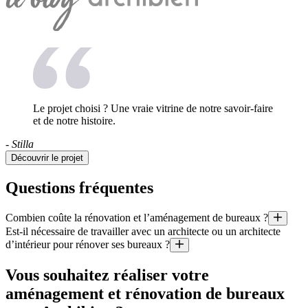
Le projet choisi ? Une vraie vitrine de notre savoir-faire
et de notre histoire.
- Stilla
Découvrir le projet
Questions fréquentes
Combien coûte la rénovation et l’aménagement de bureaux ?
Est-il nécessaire de travailler avec un architecte ou un architecte
Quel est le prix au mètre carré d’une rénovation ? Quel budget pour l’
d’intérieur pour rénover ses bureaux ?
Il est aussi utile de préciser que le coût moyen d’un projet géré par un 
Il existe certains cas où il est obligatoire de travailler avec un arch
Vous souhaitez réaliser votre
aménagement et rénovation de bureaux