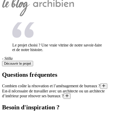
Le projet choisi ? Une vraie vitrine de notre savoir-faire
et de notre histoire.
- Stilla
Découvrir le projet
Questions fréquentes
Combien coûte la rénovation et l’aménagement de bureaux ?
Est-il nécessaire de travailler avec un architecte ou un architecte
Quel est le prix au mètre carré d’une rénovation ? Quel budget pour l’
d’intérieur pour rénover ses bureaux ?
Il est aussi utile de préciser que le coût moyen d’un projet géré par un 
Il existe certains cas où il est obligatoire de travailler avec un arch
Besoin d'inspiration ?