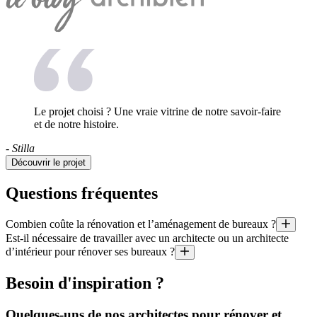
Le projet choisi ? Une vraie vitrine de notre savoir-faire
et de notre histoire.
- Stilla
Découvrir le projet
Questions fréquentes
Combien coûte la rénovation et l’aménagement de bureaux ?
Est-il nécessaire de travailler avec un architecte ou un architecte
Quel est le prix au mètre carré d’une rénovation ? Quel budget pour l’
d’intérieur pour rénover ses bureaux ?
Il est aussi utile de préciser que le coût moyen d’un projet géré par un 
Il existe certains cas où il est obligatoire de travailler avec un arch
Besoin d'inspiration ?
Quelques-uns de nos architectes pour rénover et