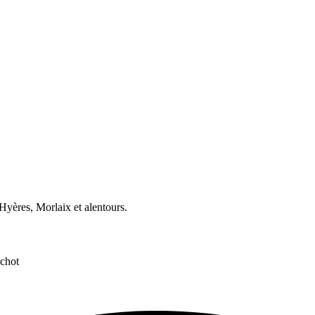
yères, Morlaix et alentours.
ochot