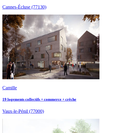
Cannes-Écluse
(77130)
Camille
19 logements collectifs + commerce + crêche
Vaux-le-Pénil
(77000)