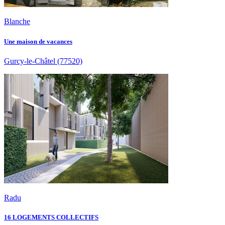
Blanche
Une maison de vacances
Gurcy-le-Châtel
(77520)
Radu
16 LOGEMENTS COLLECTIFS