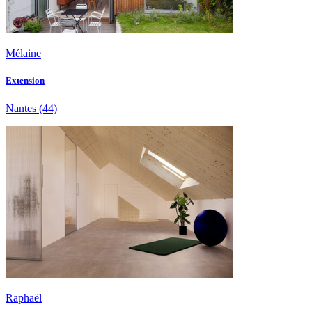
Mélaine
Extension
Nantes
(44)
Raphaël