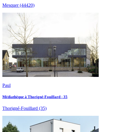
Mesquer
(44420)
Paul
Médiathèque à Thorigné-Fouillard - 35
Thorigné-Fouillard
(35)