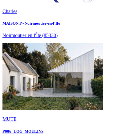
Charles
MAISON P - Noirmoutier-en-l'Ile
Noirmoutier-en-l'Île
(85330)
MUTE
P006_LOG_MOULINS