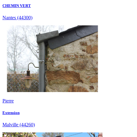
CHEMIN VERT
Nantes
(44300)
Pierre
Extension
Malville
(44260)