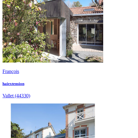
François
haiextension
Vallet
(44330)