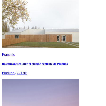
Francois
Restaurant scolaire et cuisine centrale de Pluduno
Pluduno
(22130)