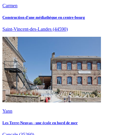
Carmen
Construction d'une médiathèque en centre-bourg
Saint-Vincent-des-Landes
(44590)
Yann
Les Terre-Neuvas - une école en bord de mer
Cancale
(35260)