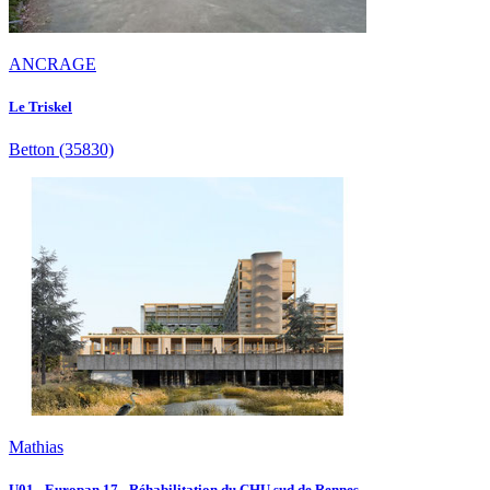
ANCRAGE
Le Triskel
Betton
(35830)
Mathias
U01 - Europan 17 - Réhabilitation du CHU sud de Rennes