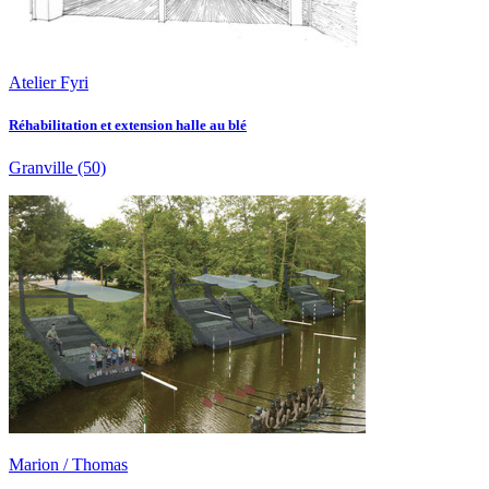
Atelier Fyri
Réhabilitation et extension halle au blé
Granville
(50)
Marion / Thomas