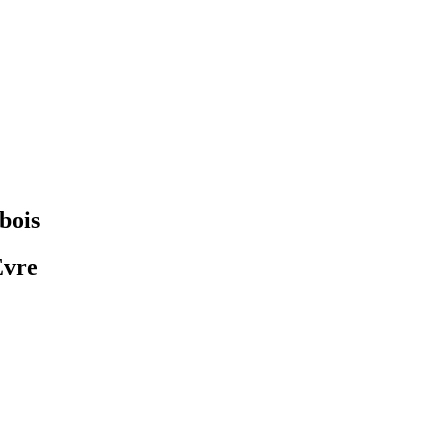
bois
Èvre