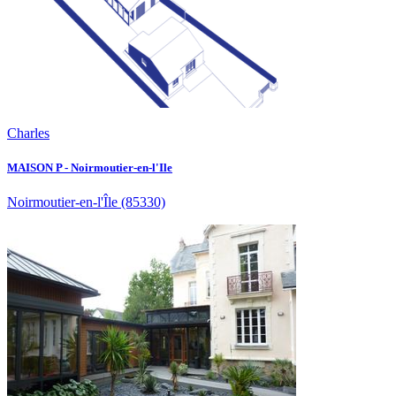
Charles
MAISON P - Noirmoutier-en-l'Ile
Noirmoutier-en-l'Île
(85330)