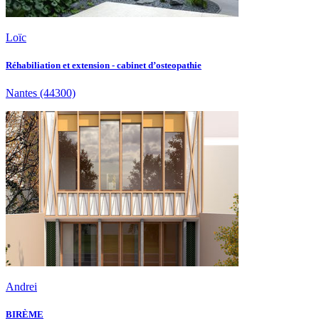
Loïc
Réhabiliation et extension - cabinet d’osteopathie
Nantes
(44300)
Andrei
BIRÈME