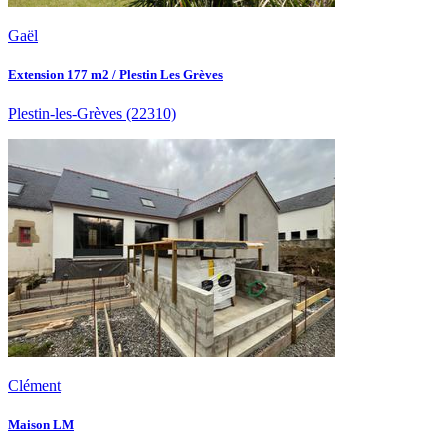
Gaël
Extension 177 m2 / Plestin Les Grèves
Plestin-les-Grèves
(22310)
Clément
Maison LM