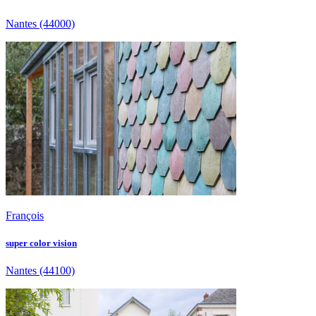
Nantes
(44000)
François
super color vision
Nantes
(44100)