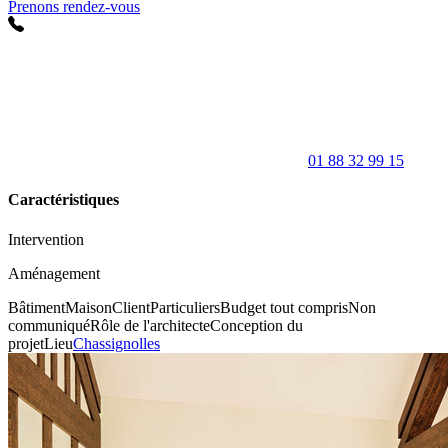
Prenons rendez-vous
01 88 32 99 15
Caractéristiques
Intervention
Aménagement
Bâtiment
Maison
Client
Particuliers
Budget tout compris
Non
communiqué
Rôle de l'architecte
Conception du
projet
Lieu
Chassignolles