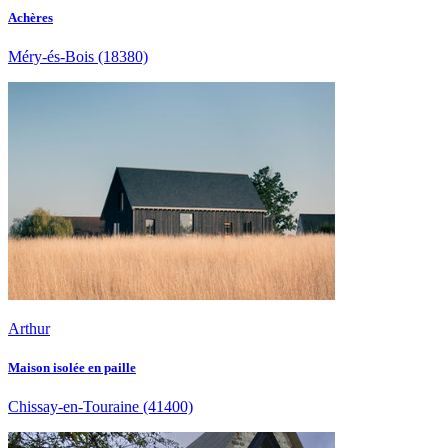
Achères
Méry-és-Bois
(18380)
Arthur
Maison isolée en paille
Chissay-en-Touraine
(41400)