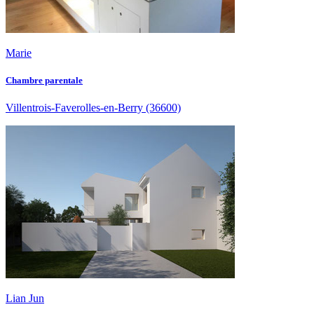
Marie
Chambre parentale
Villentrois-Faverolles-en-Berry
(36600)
Lian Jun