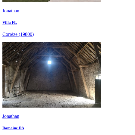
Jonathan
Villa FL
Corrèze
(19800)
Jonathan
Domaine DA