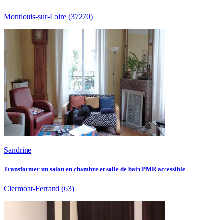
Montlouis-sur-Loire
(37270)
Sandrine
Transformer un salon en chambre et salle de bain PMR accessible
Clermont-Ferrand
(63)