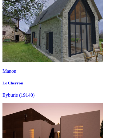
Manon
Le Cheyron
Eyburie
(19140)