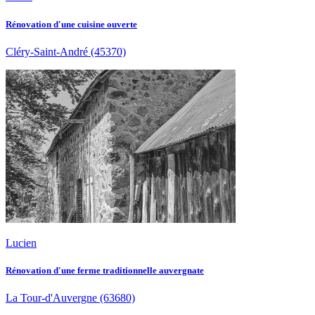
Rénovation d'une cuisine ouverte
Cléry-Saint-André
(45370)
Lucien
Rénovation d'une ferme traditionnelle auvergnate
La Tour-d'Auvergne
(63680)