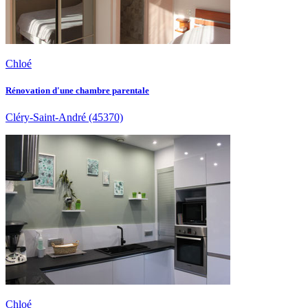
Chloé
Rénovation d'une chambre parentale
Cléry-Saint-André
(45370)
Chloé