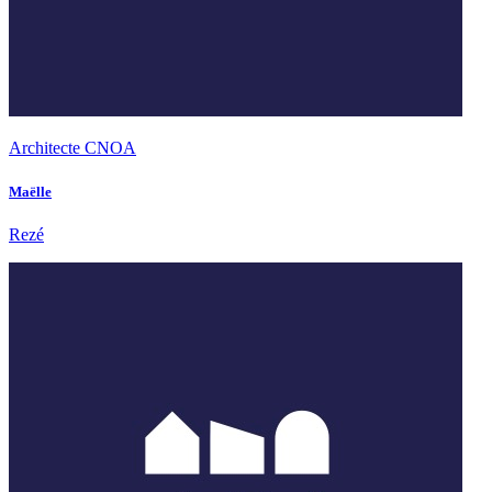
Architecte CNOA
Maëlle
Rezé