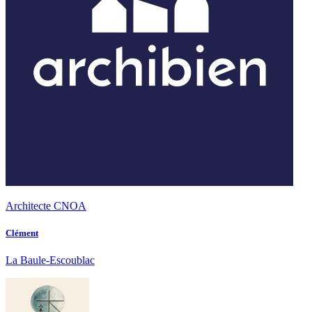
Architecte CNOA
Clément
La Baule-Escoublac