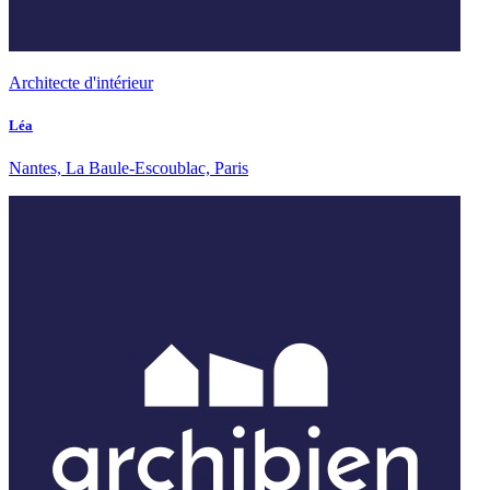
Architecte d'intérieur
Léa
Nantes, La Baule-Escoublac, Paris