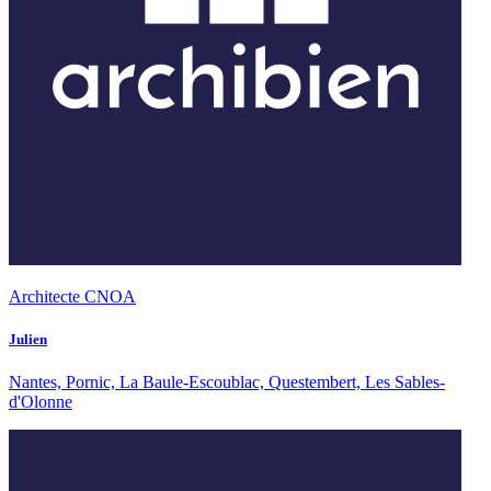
Architecte CNOA
Julien
Nantes, Pornic, La Baule-Escoublac, Questembert, Les Sables-
d'Olonne