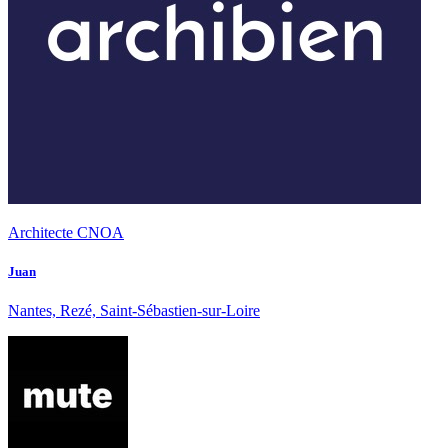
Architecte CNOA
Juan
Nantes, Rezé, Saint-Sébastien-sur-Loire