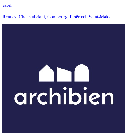
vabel
Rennes, Châteaubriant, Combourg, Ploërmel, Saint-Malo