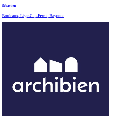
Sébastien
Bordeaux, Lège-Cap-Ferret, Bayonne