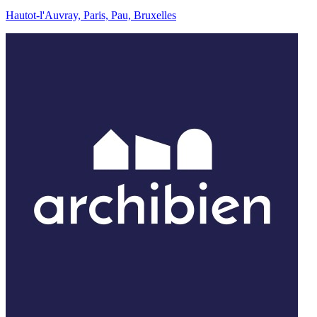
Hautot-l'Auvray, Paris, Pau, Bruxelles