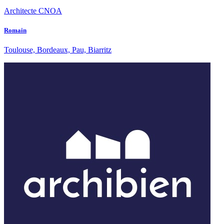
Architecte CNOA
Romain
Toulouse, Bordeaux, Pau, Biarritz