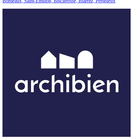
Bordeaux, Saint-Émilion, Biscarrosse, Biarritz, Périgueux