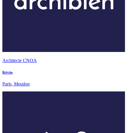
Architecte CNOA
Kévin
Paris, Meudon