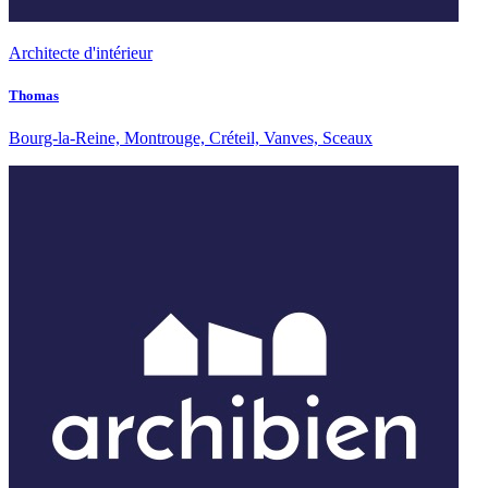
Architecte d'intérieur
Thomas
Bourg-la-Reine, Montrouge, Créteil, Vanves, Sceaux