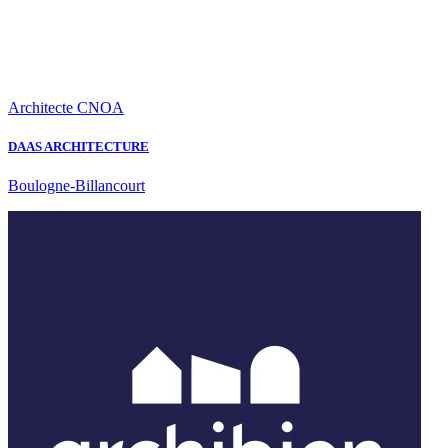
Architecte CNOA
DAAS ARCHITECTURE
Boulogne-Billancourt