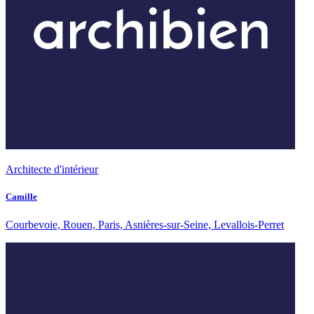
Architecte d'intérieur
Camille
Courbevoie, Rouen, Paris, Asnières-sur-Seine, Levallois-Perret