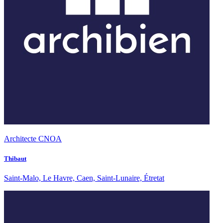
Architecte CNOA
Thibaut
Saint-Malo, Le Havre, Caen, Saint-Lunaire, Étretat