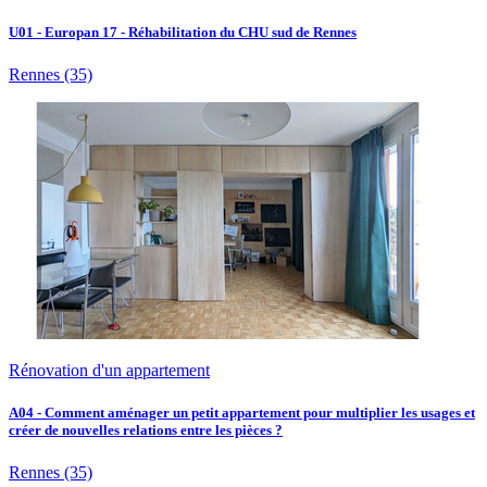
U01 - Europan 17 - Réhabilitation du CHU sud de Rennes
Rennes
(35)
Rénovation d'un appartement
A04 - Comment aménager un petit appartement pour multiplier les usages et
créer de nouvelles relations entre les pièces ?
Rennes
(35)