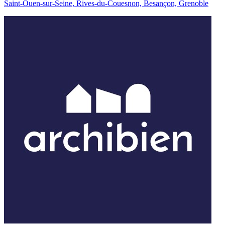
Saint-Ouen-sur-Seine, Rives-du-Couesnon, Besançon, Grenoble