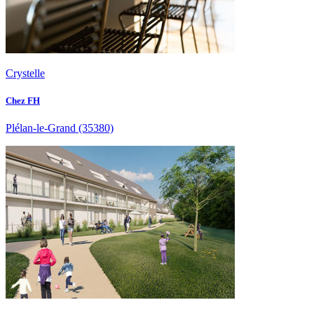
Crystelle
Chez FH
Plélan-le-Grand
(35380)