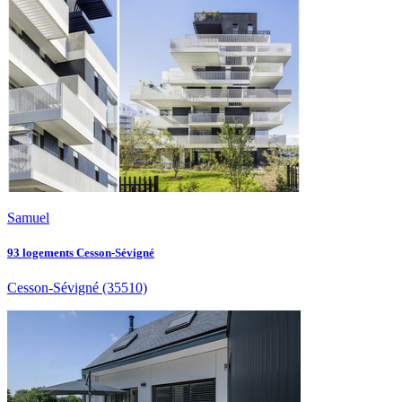
Samuel
93 logements Cesson-Sévigné
Cesson-Sévigné
(35510)