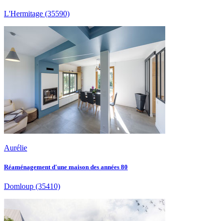
L'Hermitage
(35590)
Aurélie
Réaménagement d'une maison des années 80
Domloup
(35410)