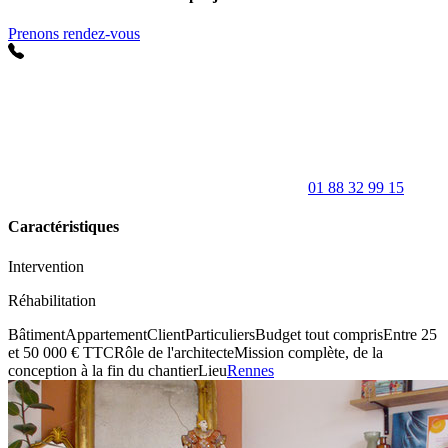
Prenons rendez-vous
01 88 32 99 15
Caractéristiques
Intervention
Réhabilitation
Bâtiment
Appartement
Client
Particuliers
Budget tout compris
Entre 25
et 50 000 € TTC
Rôle de l'architecte
Mission complète, de la
conception à la fin du chantier
Lieu
Rennes