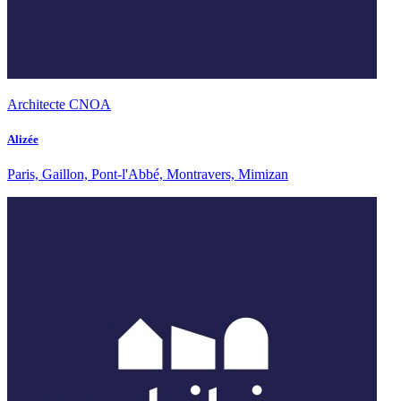
Architecte CNOA
Alizée
Paris, Gaillon, Pont-l'Abbé, Montravers, Mimizan