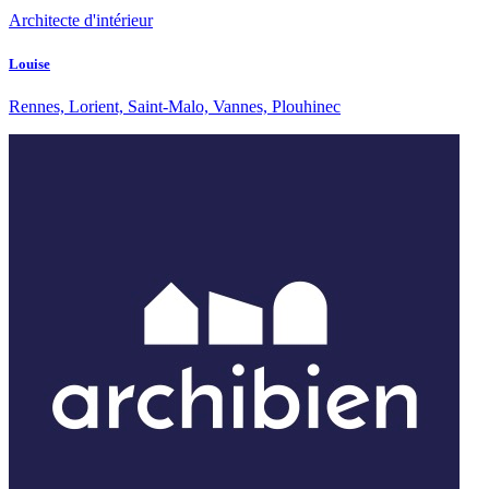
Architecte d'intérieur
Louise
Rennes, Lorient, Saint-Malo, Vannes, Plouhinec