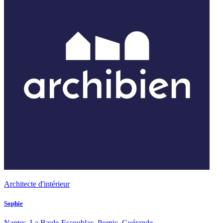
Architecte d'intérieur
Sophie
Nantes, La Baule-Escoublac, Pornic, Guérande