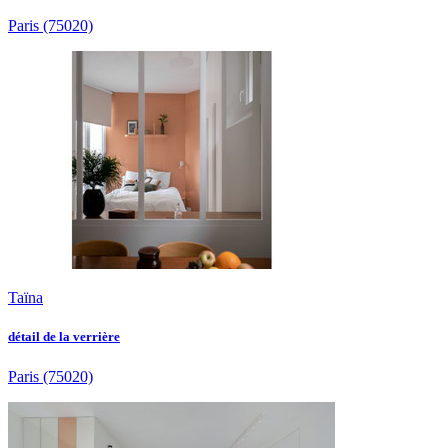
Paris
(75020)
Taïna
détail de la verrière
Paris
(75020)