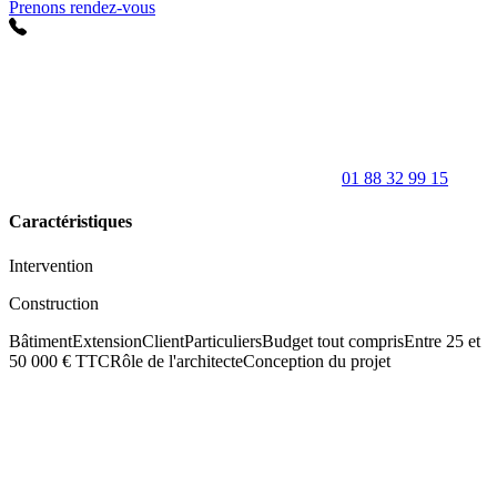
Prenons rendez-vous
01 88 32 99 15
Caractéristiques
Intervention
Construction
Bâtiment
Extension
Client
Particuliers
Budget tout compris
Entre 25 et
50 000 € TTC
Rôle de l'architecte
Conception du projet