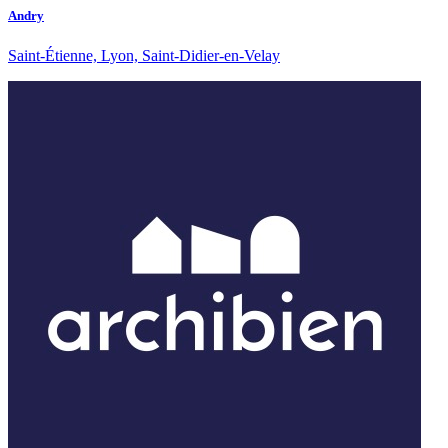
Andry
Saint-Étienne, Lyon, Saint-Didier-en-Velay