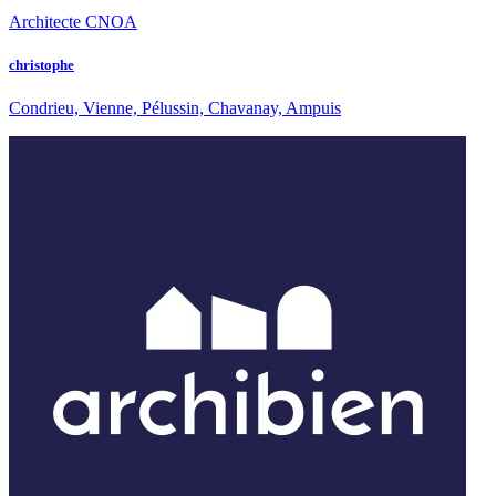
Architecte CNOA
christophe
Condrieu, Vienne, Pélussin, Chavanay, Ampuis