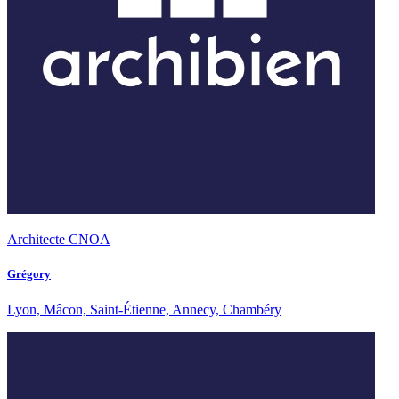
Architecte CNOA
Grégory
Lyon, Mâcon, Saint-Étienne, Annecy, Chambéry