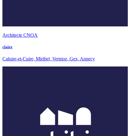
Architecte CNOA
claire
Caluire-et-Cuire, Miribel, Vernioz, Gex, Annecy