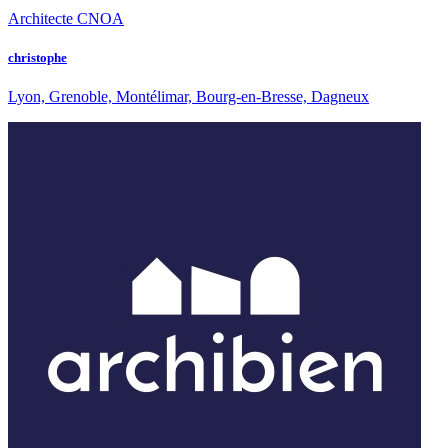
Architecte CNOA
christophe
Lyon, Grenoble, Montélimar, Bourg-en-Bresse, Dagneux